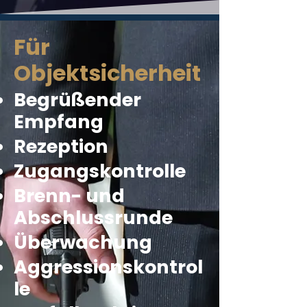
Für
Objektsicherheit
Begrüßender
Empfang
Rezeption
Zugangskontrolle
Brenn- und
Abschlussrunde
Überwachung
Aggressionskontrol
le