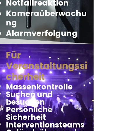
Notfallreaktion
Kameraüberwachu
ng
Alarmverfolgung
Für
Veranstaltungssi
cherheit
Massenkontrolle
Suchen und
besuchen
Persönliche
Sicherheit
Interventionsteams