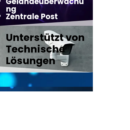
Geländeüberwachu
ng
Zentrale Post
Unterstützt von
Technische
Lösungen